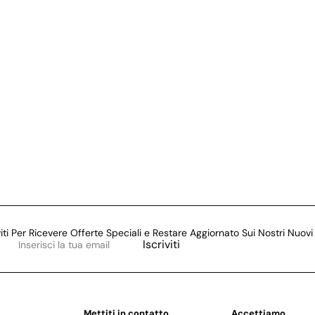
viti Per Ricevere Offerte Speciali e Restare Aggiornato Sui Nostri Nuovi 
Inserisci
Iscriviti
la
tua
email
Mettiti in contatto
Accettiamo