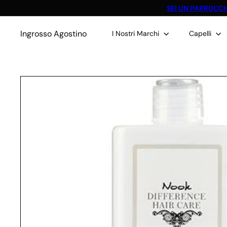
Vai
SEI UN PARRUCCH
direttamente
ai
contenuti
Ingrosso Agostino
I Nostri Marchi
Capelli