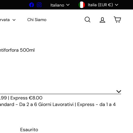
Valuta
Lingua
Facebook
Instagram
Italia (EUR €)
Italiano
ervata
Chi Siamo
Cerca
Account
Carrello
tiforfora 500ml
.99 | Express €8.00
dard - Da 2 a 6 Giorni Lavorativi | Express - da 1 a 4
Esaurito