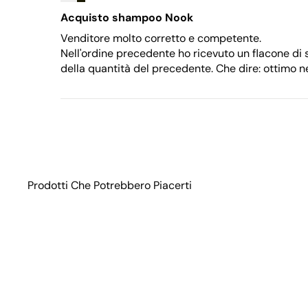
Acquisto shampoo Nook
Venditore molto corretto e competente.
Nell'ordine precedente ho ricevuto un flacone di
della quantità del precedente. Che dire: ottimo 
Prodotti Che Potrebbero Piacerti
N
e
g
o
z
i
o