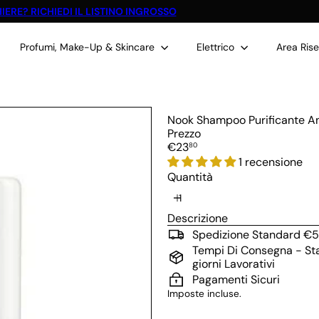
IERE? RICHIEDI IL LISTINO INGROSSO
Metti
in
Profumi, Make-Up & Skincare
pausa
Elettrico
Area Ris
presentazione
Nook Shampoo Purificante An
Prezzo
Prezzo
€23
80
di
1 recensione
listino
Quantità
Descrizione
Spedizione Standard €5
Tempi Di Consegna - Stan
giorni Lavorativi
Pagamenti Sicuri
Imposte incluse.