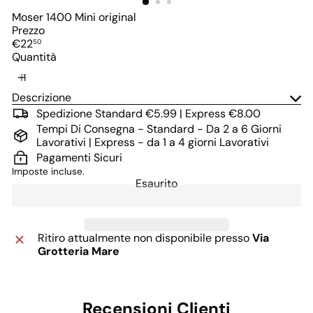
Moser 1400 Mini original
Prezzo
Prezzo
€22
50
di
Quantità
listino
Descrizione
Spedizione Standard €5.99 | Express €8.00
Tempi Di Consegna - Standard - Da 2 a 6 Giorni
Lavorativi | Express - da 1 a 4 giorni Lavorativi
Pagamenti Sicuri
Imposte incluse.
Esaurito
Ritiro attualmente non disponibile presso
Via
Grotteria Mare
Recensioni Clienti