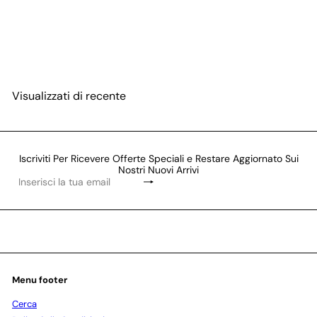
ESAURITO
Moser 1400 Mini original
Visualizzati di recente
Iscriviti Per Ricevere Offerte Speciali e Restare Aggiornato Sui
Nostri Nuovi Arrivi
Iscriviti
Inserisci
la
tua
email
Menu footer
Cerca