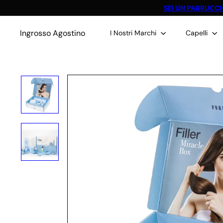
Vai
SEI UN PARRUCCH
direttamente
ai
contenuti
Ingrosso Agostino
I Nostri Marchi
Capelli