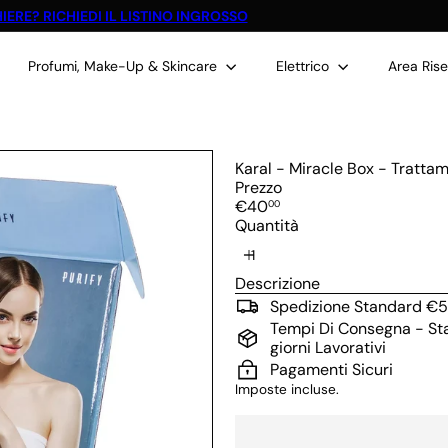
IERE? RICHIEDI IL LISTINO INGROSSO
Metti
in
Profumi, Make-Up & Skincare
pausa
Elettrico
Area Ris
presentazione
Karal - Miracle Box - Trattam
Prezzo
Prezzo
€40
00
di
Quantità
listino
Descrizione
Spedizione Standard €5
Tempi Di Consegna - Stan
giorni Lavorativi
Pagamenti Sicuri
Imposte incluse.