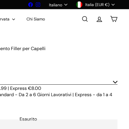
Valuta
Lingua
Facebook
Instagram
Italia (EUR €)
Italiano
ervata
Chi Siamo
Cerca
Account
Carrello
ento Filler per Capelli
.99 | Express €8.00
dard - Da 2 a 6 Giorni Lavorativi | Express - da 1 a 4
Esaurito